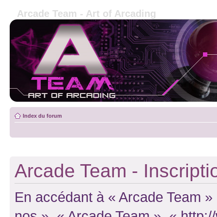
Arcade Team - Art of Arcading
Index du forum
Arcade Team - Inscripti
En accédant à « Arcade Team » (d
nos », « Arcade Team », « http: