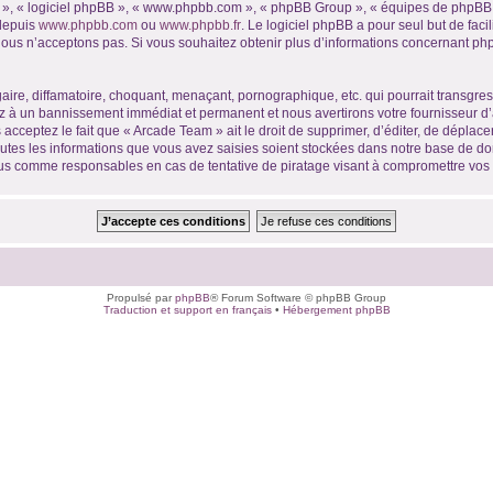
ur », « logiciel phpBB », « www.phpbb.com », « phpBB Group », « équipes de phpBB 
 depuis
www.phpbb.com
ou
www.phpbb.fr
. Le logiciel phpBB a pour seul but de faci
ous n’acceptons pas. Si vous souhaitez obtenir plus d’informations concernant ph
ire, diffamatoire, choquant, menaçant, pornographique, etc. qui pourrait transgres
ez à un bannissement immédiat et permanent et nous avertirons votre fournisseur d’
acceptez le fait que « Arcade Team » ait le droit de supprimer, d’éditer, de déplace
outes les informations que vous avez saisies soient stockées dans notre base de don
nus comme responsables en cas de tentative de piratage visant à compromettre vo
Propulsé par
phpBB
® Forum Software © phpBB Group
Traduction et support en français
•
Hébergement phpBB