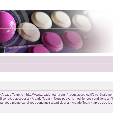
, « Arcade Team », « http://www.arcade-team.com »), vous acceptez d’être légalemen
utiliser et/ou accéder à « Arcade Team ». Nous pouvons modifier ces conditions à 
 par vous-même car si vous continuez à participer à « Arcade Team » après que les 