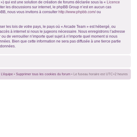
») qui est une solution de création de forums déclarée sous la «
Licence
liter les discussions sur internet, le phpBB Group n’est en aucun cas
pBB, nous vous invitons à consulter
http://www.phpbb.com/
ou
ser les lois de votre pays, le pays où « Arcade Team » est hébergé, ou
accès à internet si nous le jugeons nécessaire. Nous enregistrons l’adresse
r ou de verrouiller n’importe quel sujet à n’importe quel moment si nous
nées. Bien que cette information ne sera pas diffusée à une tierce partie
s données.
L’équipe
•
Supprimer tous les cookies du forum
• Le fuseau horaire est UTC+2 heures