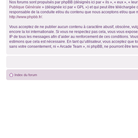
Nos forums sont propulsés par phpBB (désignés ici par « ils », « eux », « le
Publique Générale
» (désignée ici par « GPL ») et qui peut être téléchargée
responsable de la conduite et/ou du contenu que nous acceptons et/ou que n
http://www.phpbb.fr/
.
Vous acceptez de ne publier aucun contenu à caractère abusif, obscène, vulga
encore la loi internationale. Si vous ne respectez pas cela, vous vous expos
IP de tous les messages afin d’aider au renforcement de ces conditions. Vous 
estimons que cela est nécessaire. En tant qu’utilisateur, vous acceptez que t
sans votre consentement, ni « Arcade Team », ni phpBB, ne pourront être te
Index du forum