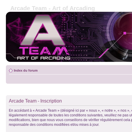
Arcade Team - Art of Arcading
Index du forum
Arcade Team - Inscription
En accédant à « Arcade Team » (désigné ici par « nous », « notre », « nos »
légalement responsable de toutes les conditions suivantes, veuillez ne pas 
modifications, bien que nous vous conseillons de vérifier régulièrement cela
responsable des conditions modifiées et/ou mises à jour.