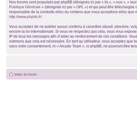
Nos forums sont propulsés par phpBB (désignés ici par « ils », « eux », « le
Publique Générale
» (désignée ici par « GPL ») et qui peut être téléchargée
responsable de la conduite et/ou du contenu que nous acceptons et/ou que n
http://www.phpbb.fr/
.
Vous acceptez de ne publier aucun contenu à caractère abusif, obscène, vulga
encore la loi internationale. Si vous ne respectez pas cela, vous vous expos
IP de tous les messages afin d’aider au renforcement de ces conditions. Vous 
estimons que cela est nécessaire. En tant qu’utilisateur, vous acceptez que t
sans votre consentement, ni « Arcade Team », ni phpBB, ne pourront être te
Index du forum