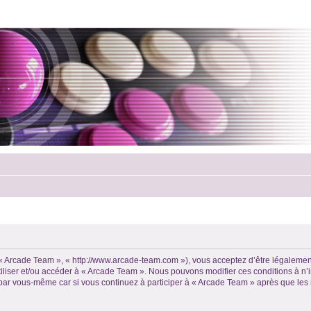
, « Arcade Team », « http://www.arcade-team.com »), vous acceptez d’être légalemen
utiliser et/ou accéder à « Arcade Team ». Nous pouvons modifier ces conditions à 
 par vous-même car si vous continuez à participer à « Arcade Team » après que les 