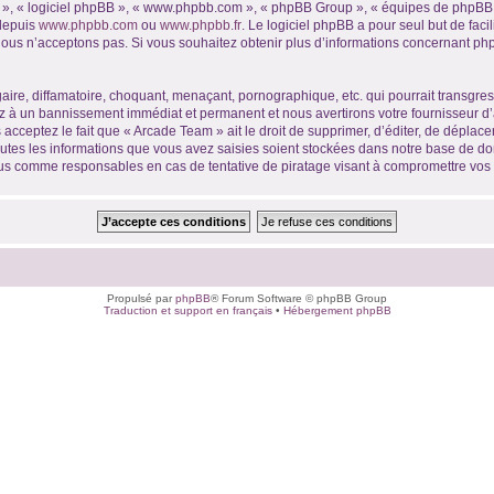
ur », « logiciel phpBB », « www.phpbb.com », « phpBB Group », « équipes de phpBB 
 depuis
www.phpbb.com
ou
www.phpbb.fr
. Le logiciel phpBB a pour seul but de faci
ous n’acceptons pas. Si vous souhaitez obtenir plus d’informations concernant ph
ire, diffamatoire, choquant, menaçant, pornographique, etc. qui pourrait transgres
ez à un bannissement immédiat et permanent et nous avertirons votre fournisseur d’
acceptez le fait que « Arcade Team » ait le droit de supprimer, d’éditer, de déplace
outes les informations que vous avez saisies soient stockées dans notre base de don
nus comme responsables en cas de tentative de piratage visant à compromettre vo
Propulsé par
phpBB
® Forum Software © phpBB Group
Traduction et support en français
•
Hébergement phpBB