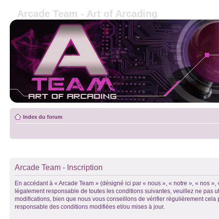
Arcade Team - Art of Arcading
Index du forum
Arcade Team - Inscription
En accédant à « Arcade Team » (désigné ici par « nous », « notre », « nos »
légalement responsable de toutes les conditions suivantes, veuillez ne pas 
modifications, bien que nous vous conseillons de vérifier régulièrement cela
responsable des conditions modifiées et/ou mises à jour.