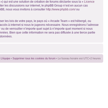
») qui est une solution de création de forums déclarée sous la «
Licence
liter les discussions sur internet, le phpBB Group n’est en aucun cas
pBB, nous vous invitons à consulter
http://www.phpbb.com/
ou
ser les lois de votre pays, le pays où « Arcade Team » est hébergé, ou
accès à internet si nous le jugeons nécessaire. Nous enregistrons l’adresse
r ou de verrouiller n’importe quel sujet à n’importe quel moment si nous
nées. Bien que cette information ne sera pas diffusée à une tierce partie
s données.
L’équipe
•
Supprimer tous les cookies du forum
• Le fuseau horaire est UTC+2 heures