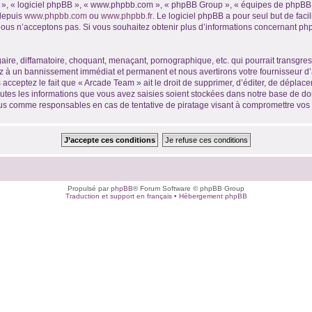
ur », « logiciel phpBB », « www.phpbb.com », « phpBB Group », « équipes de phpBB 
 depuis
www.phpbb.com
ou
www.phpbb.fr
. Le logiciel phpBB a pour seul but de faci
ous n’acceptons pas. Si vous souhaitez obtenir plus d’informations concernant ph
ire, diffamatoire, choquant, menaçant, pornographique, etc. qui pourrait transgres
ez à un bannissement immédiat et permanent et nous avertirons votre fournisseur d’
acceptez le fait que « Arcade Team » ait le droit de supprimer, d’éditer, de déplace
outes les informations que vous avez saisies soient stockées dans notre base de don
nus comme responsables en cas de tentative de piratage visant à compromettre vo
Propulsé par
phpBB
® Forum Software © phpBB Group
Traduction et support en français
•
Hébergement phpBB