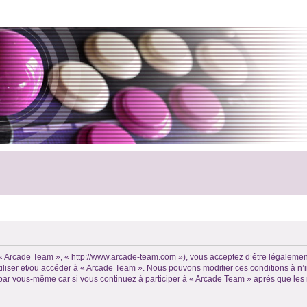
, « Arcade Team », « http://www.arcade-team.com »), vous acceptez d’être légalemen
utiliser et/ou accéder à « Arcade Team ». Nous pouvons modifier ces conditions à 
 par vous-même car si vous continuez à participer à « Arcade Team » après que les 