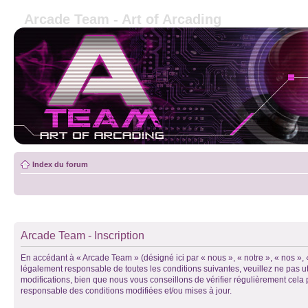
Arcade Team - Art of Arcading
Index du forum
Arcade Team - Inscription
En accédant à « Arcade Team » (désigné ici par « nous », « notre », « nos »
légalement responsable de toutes les conditions suivantes, veuillez ne pas 
modifications, bien que nous vous conseillons de vérifier régulièrement cela
responsable des conditions modifiées et/ou mises à jour.