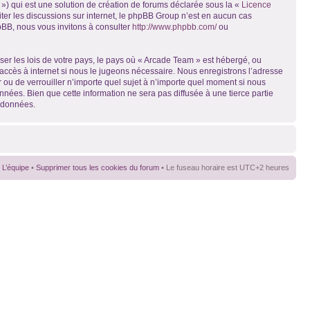
») qui est une solution de création de forums déclarée sous la «
Licence
liter les discussions sur internet, le phpBB Group n’est en aucun cas
pBB, nous vous invitons à consulter
http://www.phpbb.com/
ou
ser les lois de votre pays, le pays où « Arcade Team » est hébergé, ou
accès à internet si nous le jugeons nécessaire. Nous enregistrons l’adresse
r ou de verrouiller n’importe quel sujet à n’importe quel moment si nous
nées. Bien que cette information ne sera pas diffusée à une tierce partie
s données.
L’équipe
•
Supprimer tous les cookies du forum
• Le fuseau horaire est UTC+2 heures