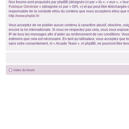
Nos forums sont propulsés par phpBB (désignés ici par « ils », « eux », « le
Publique Générale
» (désignée ici par « GPL ») et qui peut être téléchargée
responsable de la conduite et/ou du contenu que nous acceptons et/ou que n
http://www.phpbb.fr/
.
Vous acceptez de ne publier aucun contenu à caractère abusif, obscène, vulga
encore la loi internationale. Si vous ne respectez pas cela, vous vous expos
IP de tous les messages afin d’aider au renforcement de ces conditions. Vous 
estimons que cela est nécessaire. En tant qu’utilisateur, vous acceptez que t
sans votre consentement, ni « Arcade Team », ni phpBB, ne pourront être te
Index du forum