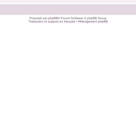
Propulsé par
phpBB
® Forum Software © phpBB Group
Traduction et support en français
•
Hébergement phpBB