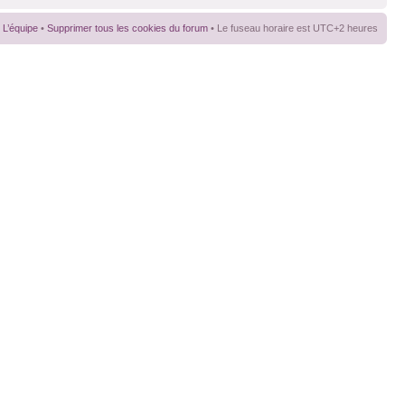
L’équipe
•
Supprimer tous les cookies du forum
• Le fuseau horaire est UTC+2 heures