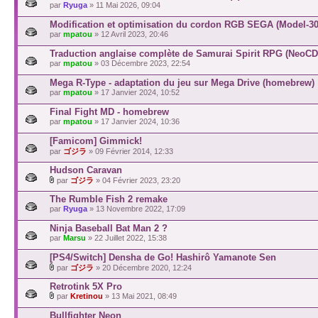
par
Ryuga
» 11 Mai 2026, 09:04
Modification et optimisation du cordon RGB SEGA (Model-30
par
mpatou
» 12 Avril 2023, 20:46
Traduction anglaise complète de Samurai Spirit RPG (NeoCD
par
mpatou
» 03 Décembre 2023, 22:54
Mega R-Type - adaptation du jeu sur Mega Drive (homebrew)
par
mpatou
» 17 Janvier 2024, 10:52
Final Fight MD - homebrew
par
mpatou
» 17 Janvier 2024, 10:36
[Famicom] Gimmick!
par
ゴジラ
» 09 Février 2014, 12:33
Hudson Caravan
par
ゴジラ
» 04 Février 2023, 23:20
The Rumble Fish 2 remake
par
Ryuga
» 13 Novembre 2022, 17:09
Ninja Baseball Bat Man 2 ?
par
Marsu
» 22 Juillet 2022, 15:38
[PS4/Switch] Densha de Go! Hashirô Yamanote Sen
par
ゴジラ
» 20 Décembre 2020, 12:24
Retrotink 5X Pro
par
Kretinou
» 13 Mai 2021, 08:49
Bullfighter Neon