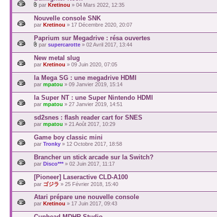
par
Kretinou
» 04 Mars 2022, 12:35
Nouvelle console SNK
par
Kretinou
» 17 Décembre 2020, 20:07
Paprium sur Megadrive : résa ouvertes
par
supercarotte
» 02 Avril 2017, 13:44
New metal slug
par
Kretinou
» 09 Juin 2020, 07:05
la Mega SG : une megadrive HDMI
par
mpatou
» 09 Janvier 2019, 15:14
la Super NT : une Super Nintendo HDMI
par
mpatou
» 27 Janvier 2019, 14:51
sd2snes : flash reader cart for SNES
par
mpatou
» 21 Août 2017, 10:29
Game boy classic mini
par
Tronky
» 12 Octobre 2017, 18:58
Brancher un stick arcade sur la Switch?
par
Disco***
» 02 Juin 2017, 11:17
[Pioneer] Laseractive CLD-A100
par
ゴジラ
» 25 Février 2018, 15:40
Atari prépare une nouvelle console
par
Kretinou
» 17 Juin 2017, 09:43
Cuphead MDHR Studio