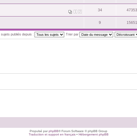
34
4735
1
2
9
1565
s sujets publiés depuis :
Trier par
Propulsé par
phpBB
® Forum Software © phpBB Group
Traduction et support en français
•
Hébergement phpBB