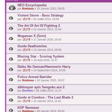
NEO Encyclopedia
par
Kretinou
» 14 Janvier 2013, 09:05
Violent Storm - Boss Strategy
par
ゴジラ
» 24 Juillet 2013, 18:56
The Art Of Art Of Fighting 2
par
ゴジラ
» 22 Janvier 2013, 12:44
Megaman X (Snin)
par
ゴジラ
» 17 Janvier 2016, 16:43
Guide Deathsmiles
par
ゴジラ
» 14 Janvier 2013, 09:09
Blazing Star - Scoring System
par
ゴジラ
» 10 Août 2015, 11:47
Daiku No Gensan/Hammerin Harry
par
ゴジラ
» 14 Septembre 2014, 16:55
Police Armed Batrider
par
Kretinou
» 16 Janvier 2015, 16:07
débloquer ayin Sengoku ace 2
par
Doufteu
» 28 Juillet 2014, 11:14
Guide et Combos : The Last Blade 2
par
ゴジラ
» 22 Janvier 2013, 11:22
KOF Neowave
par
Kretinou
» 08 Janvier 2014, 09:42