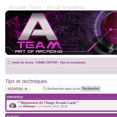
Arcade Team - Art of Arcading
Index du forum
‹
GAME CENTER
‹
Tips et techniques
Tips et techniques
ANNONCE(S)
* Règlement de l'étage Arcade Land *
par
Kretinou
» 14 Janvier 2013, 09:06
SUJET(S)