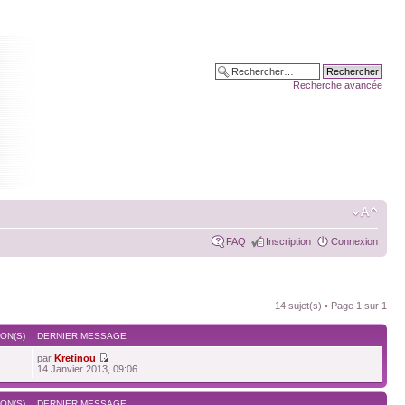
Recherche avancée
FAQ
Inscription
Connexion
14 sujet(s) • Page
1
sur
1
ON(S)
DERNIER MESSAGE
par
Kretinou
14 Janvier 2013, 09:06
ON(S)
DERNIER MESSAGE