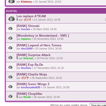
par
Kretinou
» 22 Janvier 2013, 10:53
SUJET(S)
Les replays A'TEAM
par
ゴジラ
» 14 Janvier 2013, 16:45
[RANK] Shinobi
par
Gustav
» 26 Mars 2018, 23:26
[Wonderboy in Monsterland - SMS ]
par
mpatou
» 25 Novembre 2013, 13:46
[RANK] Legend of Hero Tonma
par
titus1604
» 19 Janvier 2014, 16:59
[RANK] Surprise Attack
par
DracoeL
» 28 Février 2014, 12:03
[RANK] Esp Ra.De
par
Doufteu
» 27 Novembre 2013, 21:15
[RANK] Charlie Ninja
par
ゴジラ
» 09 Septembre 2013, 19:02
[RANK] Sonic Wings 3
par
bouboualex625
» 14 Janvier 2013, 16:39
[RANK] Choplifter
par
Runik
» 28 Janvier 2013, 23:45
Afficher les sujets publiés depuis :