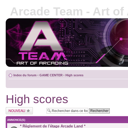
Arcade Team - Art of
Index du forum
‹
GAME CENTER
‹
High scores
High scores
ANNONCE(S)
* Règlement de l'étage Arcade Land *