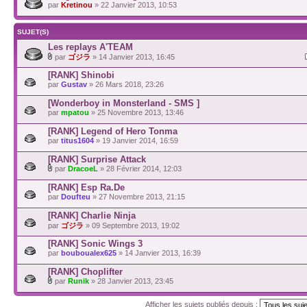
par
Kretinou
» 22 Janvier 2013, 10:53
SUJET(S)
Les replays A'TEAM
par
ゴジラ
» 14 Janvier 2013, 16:45
[RANK] Shinobi
par
Gustav
» 26 Mars 2018, 23:26
[Wonderboy in Monsterland - SMS ]
par
mpatou
» 25 Novembre 2013, 13:46
[RANK] Legend of Hero Tonma
par
titus1604
» 19 Janvier 2014, 16:59
[RANK] Surprise Attack
par
DracoeL
» 28 Février 2014, 12:03
[RANK] Esp Ra.De
par
Doufteu
» 27 Novembre 2013, 21:15
[RANK] Charlie Ninja
par
ゴジラ
» 09 Septembre 2013, 19:02
[RANK] Sonic Wings 3
par
bouboualex625
» 14 Janvier 2013, 16:39
[RANK] Choplifter
par
Runik
» 28 Janvier 2013, 23:45
Afficher les sujets publiés depuis :