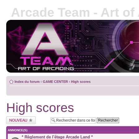
Arcade Team - Art of
Index du forum
‹
GAME CENTER
‹
High scores
High scores
ANNONCE(S)
* Règlement de l'étage Arcade Land *