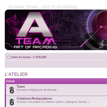
Arcade Team - Art of Arcading
Index du forum
‹
L'ATELIER
L'ATELIER
FORUM
Tutos
Devenez le MacGyver de l'Arcade
Créations-Restaurations
Exposez vos projets et créations (sticks, superguns, bornes...)