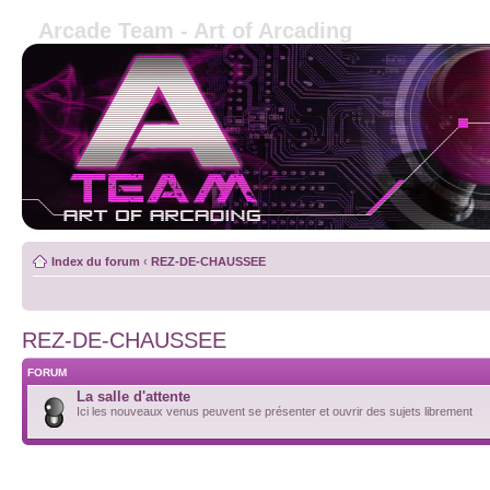
Arcade Team - Art of Arcading
Index du forum
‹
REZ-DE-CHAUSSEE
REZ-DE-CHAUSSEE
FORUM
La salle d'attente
Ici les nouveaux venus peuvent se présenter et ouvrir des sujets librement