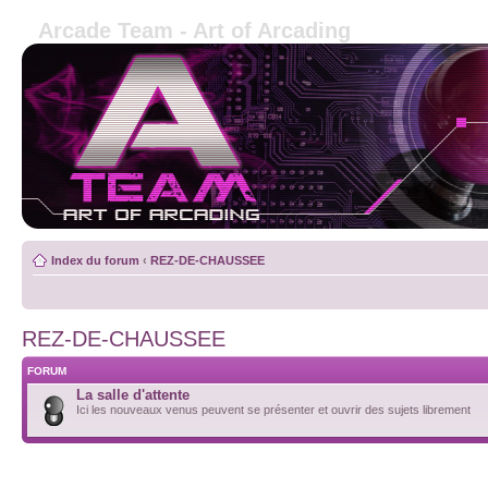
Arcade Team - Art of Arcading
Index du forum
‹
REZ-DE-CHAUSSEE
REZ-DE-CHAUSSEE
FORUM
La salle d'attente
Ici les nouveaux venus peuvent se présenter et ouvrir des sujets librement