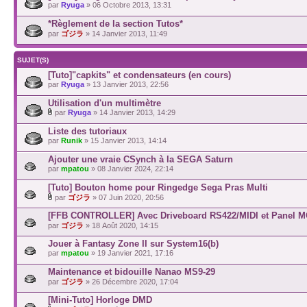
par
Ryuga
» 06 Octobre 2013, 13:31
*Règlement de la section Tutos*
par
ゴジラ
» 14 Janvier 2013, 11:49
SUJET(S)
[Tuto]"capkits" et condensateurs (en cours)
par
Ryuga
» 13 Janvier 2013, 22:56
Utilisation d'un multimètre
par
Ryuga
» 14 Janvier 2013, 14:29
Liste des tutoriaux
par
Runik
» 15 Janvier 2013, 14:14
Ajouter une vraie CSynch à la SEGA Saturn
par
mpatou
» 08 Janvier 2024, 22:14
[Tuto] Bouton home pour Ringedge Sega Pras Multi
par
ゴジラ
» 07 Juin 2020, 20:56
[FFB CONTROLLER] Avec Driveboard RS422/MIDI et Panel 
par
ゴジラ
» 18 Août 2020, 14:15
Jouer à Fantasy Zone II sur System16(b)
par
mpatou
» 19 Janvier 2021, 17:16
Maintenance et bidouille Nanao MS9-29
par
ゴジラ
» 26 Décembre 2020, 17:04
[Mini-Tuto] Horloge DMD