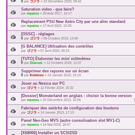
par
ゴジラ
» 23 Décembre 2020, 09:42
Saturation video - que faire?
par
mpatou
» 30 Août 2017, 16:17
Replacement PSU New Astro City par une alim standard
par
mpatou
» 17 Avril 2020, 15:09
[OSSC] - réglages
par
ゴジラ
» 09 Octobre 2019, 13:06
[G BALANCE] Utilisation des contrôles
par
ゴジラ
» 07 Avril 2020, 09:23
[TUTO] Étalonner les mini voltmètres
par
DracoeL
» 12 Octobre 2019, 12:47
Supprimer des rayures sur un écran
par
Kretinou
» 14 Janvier 2013, 15:14
Jouer au Nesica sur PC
par
ゴジラ
» 12 Février 2019, 15:32
[Dossier] Monsterland en anglais : choisir la bonne version
par
mpatou
» 25 Décembre 2013, 10:56
Fabriquer des switchs de configuration des boutons
par
ゴジラ
» 14 Janvier 2013, 17:13
Panel Neo-Geo MVS (autre consolisation slot MV1-C)
par
mpatou
» 14 Mai 2018, 18:57
[X68000] Installer un SCSI2SD