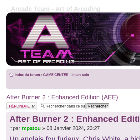
Arcade Team - Art of Arcading
Index du forum
‹
GAME CENTER
‹
Insert coin
After Burner 2 : Enhanced Edition (AEE)
Publier une réponse
After Burner 2 : Enhanced Edit
par
mpatou
» 08 Janvier 2024, 23:27
Un anglais fou furieux, Chris White, a bi