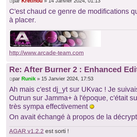
par
Kretinou
» 14 Janvier 2024, 01:13
C'est chaud ce genre de modifications
à placer.
http://www.arcade-team.com
Re: After Burner 2 : Enhanced Edi
par
Runik
» 15 Janvier 2024, 17:53
Ah mais c'est dj_yt sur UKvac ! Je suivai
Outrun sur Jamma+ à l'époque, c'était su
très sympa effectivement
On avait échangé à propos de la décryp
AGAR v1.2.2
est sorti !