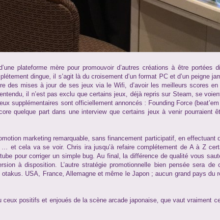
d’une plateforme mère pour promouvoir d’autres créations à être portées d
plétement dingue, il s’agit là du croisement d’un format PC et d’un peigne j
ire des mises à jour de ses jeux via le Wifi, d’avoir les meilleurs scores en
ntendu, il n’est pas exclu que certains jeux, déjà repris sur Steam, se voien
eux supplémentaires sont officiellement annoncés : Founding Force (beat’em 
e quelque part dans une interview que certains jeux à venir pourraient ê
motion marketing remarquable, sans financement participatif, en effectuant d
u … et cela va se voir. Chris ira jusqu’à refaire complétement de A à Z cert
be pour corriger un simple bug. Au final, la différence de qualité vous sau
ion à disposition. L’autre stratégie promotionnelle bien pensée sera de c
 des otakus. USA, France, Allemagne et même le Japon ; aucun grand pays du 
 ceux positifs et enjoués de la scène arcade japonaise, que vaut vraiment ce