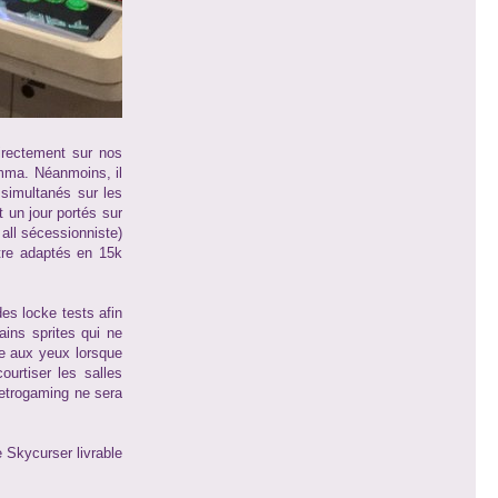
irectement sur nos
amma. Néanmoins, il
 simultanés sur les
t un jour portés sur
all sécessionniste)
tre adaptés en 15k
es locke tests afin
ains sprites qui ne
te aux yeux lorsque
ourtiser les salles
retrogaming ne sera
 Skycurser livrable