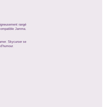
oigneusement rangé
u compatible Jamma.
gamer. Skycurser se
 d’humour.