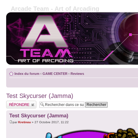
Arcade Team - Art of Arcading
Index du forum
‹
GAME CENTER
‹
Reviews
Test Skycurser (Jamma)
Publier une réponse
Test Skycurser (Jamma)
par
Kretinou
» 27 Octobre 2017, 11:22