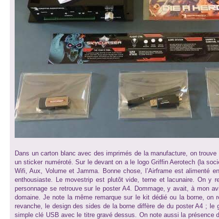
Dans un carton blanc avec des imprimés de la manufacture, on trouve 
un sticker numéroté. Sur le devant on a le logo Griffin Aerotech (la soci
Wifi, Aux, Volume et Jamma. Bonne chose, l’Airframe est alimenté en 
enthousiaste. Le movestrip est plutôt vide, terne et lacunaire. On y
personnage se retrouve sur le poster A4. Dommage, y avait, à mon avis
domaine. Je note la même remarque sur le kit dédié ou la borne, on r
revanche, le design des sides de la borne diffère de du poster A4 ; le 
simple clé USB avec le titre gravé dessus. On note aussi la présence d'u