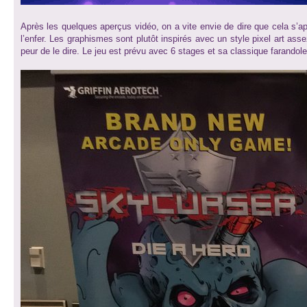
Après les quelques aperçus vidéo, on a vite envie de dire que cela s’
l’enfer. Les graphismes sont plutôt inspirés avec un style pixel art ass
peur de le dire. Le jeu est prévu avec 6 stages et sa classique farandole