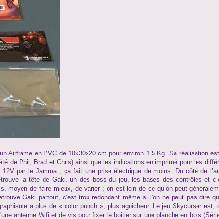
un Airframe en PVC de 10x30x20 cm pour environ 1.5 Kg. Sa réalisation est
été de Phil, Brad et Chris) ainsi que les indications en imprimé pour les diff
12V par le Jamma ; ça fait une prise électrique de moins. Du côté de l’ar
 retrouve la tête de Gaki, un des boss du jeu, les bases des contrôles et 
, moyen de faire mieux, de varier ; on est loin de ce qu’on peut généralem
etrouve Gaki partout, c’est trop redondant même si l’on ne peut pas dire 
graphisme a plus de « color punch », plus aguicheur. Le jeu Skycurser est, q
ne antenne Wifi et de vis pour fixer le boitier sur une planche en bois (Séri