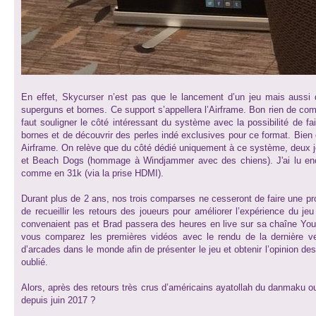
En effet, Skycurser n’est pas que le lancement d’un jeu mais aussi 
superguns et bornes. Ce support s’appellera l’Airframe. Bon rien de com
faut souligner le côté intéressant du système avec la possibilité de fa
bornes et de découvrir des perles indé exclusives pour ce format. Bien e
Airframe. On relève que du côté dédié uniquement à ce système, deux j
et Beach Dogs (hommage à Windjammer avec des chiens). J'ai lu encor
comme en 31k (via la prise HDMI).
Durant plus de 2 ans, nos trois comparses ne cesseront de faire une pro
de recueillir les retours des joueurs pour améliorer l’expérience du je
convenaient pas et Brad passera des heures en live sur sa chaîne Youtu
vous comparez les premières vidéos avec le rendu de la dernière vers
d’arcades dans le monde afin de présenter le jeu et obtenir l’opinion
oublié.
Alors, après des retours très crus d’américains ayatollah du danmaku ou
depuis juin 2017 ?