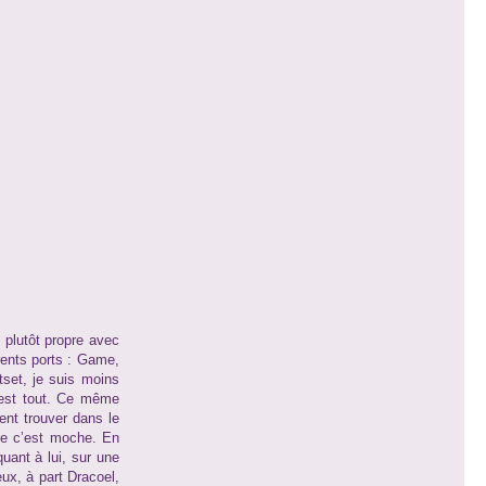
 plutôt propre avec
érents ports : Game,
tset, je suis moins
c’est tout. Ce même
ent trouver dans le
que c’est moche. En
uant à lui, sur une
eux, à part Dracoel,