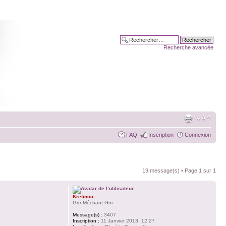
Recherche avancée
FAQ
Inscription
Connexion
19 message(s) • Page
1
sur
1
Kretinou
Grrr Méchant Grrr
Message(s) :
3407
Inscription :
11 Janvier 2013, 12:27