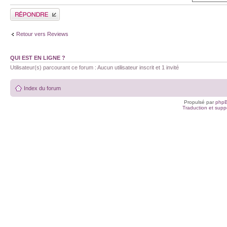
Publier une réponse
Retour vers Reviews
QUI EST EN LIGNE ?
Utilisateur(s) parcourant ce forum : Aucun utilisateur inscrit et 1 invité
Index du forum
Propulsé par
php
Traduction et suppo