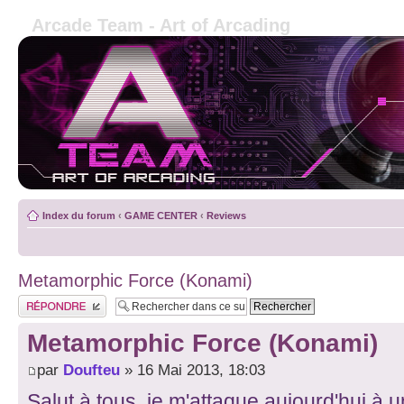
Arcade Team - Art of Arcading
Index du forum
‹
GAME CENTER
‹
Reviews
Metamorphic Force (Konami)
Publier une réponse
Metamorphic Force (Konami)
par
Doufteu
» 16 Mai 2013, 18:03
Salut à tous, je m'attaque aujourd'hui à un