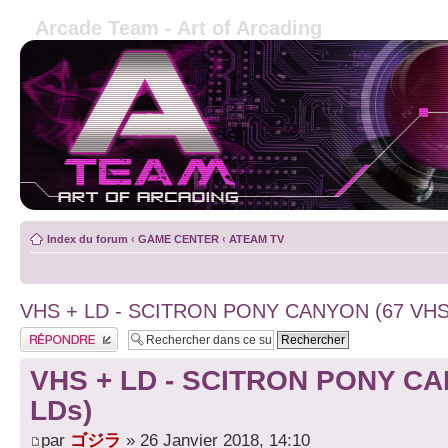
Arcade Team - Art of Arcading
Index du forum
‹
GAME CENTER
‹
ATEAM TV
VHS + LD - SCITRON PONY CANYON (67 VHS 
Publier une réponse
VHS + LD - SCITRON PONY CAN
LDs)
par
ゴジラ
» 26 Janvier 2018, 14:10