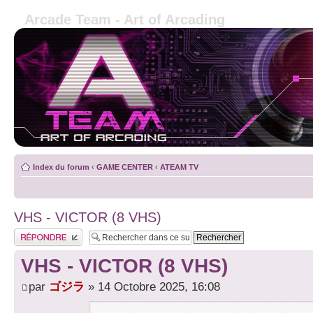
Arcade Team - Art of Arcading
Index du forum
‹
GAME CENTER
‹
ATEAM TV
VHS - VICTOR (8 VHS)
Publier une réponse
VHS - VICTOR (8 VHS)
par
ゴジラ
» 14 Octobre 2025, 16:08