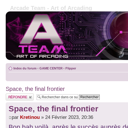
Arcade Team - Art of Arcading
Index du forum
‹
GAME CENTER
‹
Flipper
Space, the final frontier
Publier une réponse
Space, the final frontier
par
Kretinou
» 24 Février 2023, 20:36
Bon bah voilà, après le succès auprès d