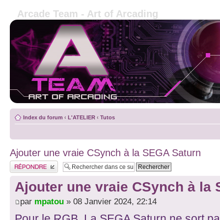
Arcade Team - Art of Arcading
Index du forum
‹
L'ATELIER
‹
Tutos
Ajouter une vraie CSynch à la SEGA Saturn
Publier une réponse
Ajouter une vraie CSynch à la
par
mpatou
» 08 Janvier 2024, 22:14
Pour le RGB, La SEGA Saturn ne sort pa