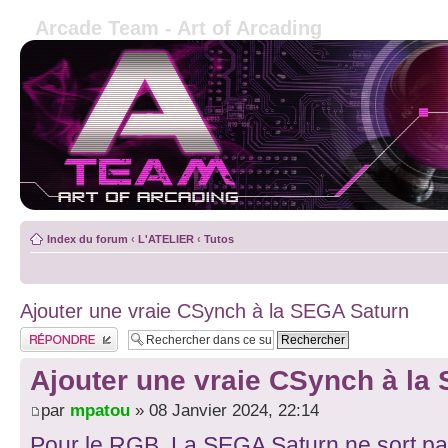
Arcade Team - Art of Arcading
Index du forum
‹
L'ATELIER
‹
Tutos
Ajouter une vraie CSynch à la SEGA Saturn
Publier une réponse
Ajouter une vraie CSynch à la
par
mpatou
» 08 Janvier 2024, 22:14
Pour le RGB, La SEGA Saturn ne sort pa