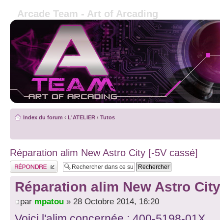
Arcade Team - Art of Arcading
Index du forum
‹
L'ATELIER
‹
Tutos
Réparation alim New Astro City [-5V cassé]
Publier une réponse
Réparation alim New Astro City
par
mpatou
» 28 Octobre 2014, 16:20
Voici l'alim concernée : 400-5198-01
X