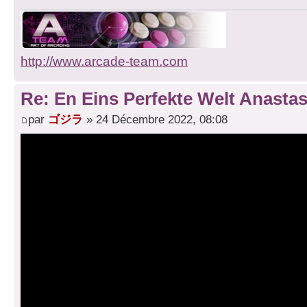
http://www.arcade-team.com
Re: En Eins Perfekte Welt Anastas
par
ゴジラ
» 24 Décembre 2022, 08:08