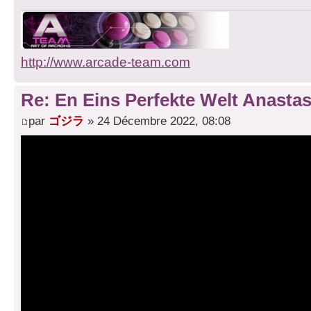
http://www.arcade-team.com
Re: En Eins Perfekte Welt Anastas
par
ゴジラ
» 24 Décembre 2022, 08:08